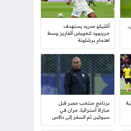
.
أتلتيكو مدريد يستهدف
جرينوود لتعويض ألفاريز وسط
اهتمام برشلونة
ية
برنامج منتخب مصر قبل
مباراة أستراليا.. مران في
سبوكين ثم السفر إلى دالاس