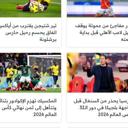
ر مفاجئ من عموتة يوقف
تير شتيجن يقترب من أياكس.
ل لاعب الأهلي قبل بداية
اتفاق يحسم رحيل حارس
ته
برشلونة
سيا يحذر من السنغال قبل
المكسيك تهزم الإكوادور بثنائ
مواجهة بلجيكا في دور الـ32
وتتأهل إلى ثمن نهائي كأس
 العالم 2026
العالم 2026