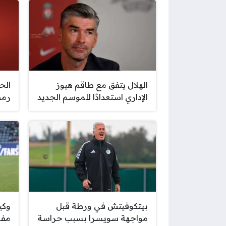
الهلال يتفق مع طاقم هيوز
الح
الإداري استعدادًا للموسم الجديد
رمض
بيتكوفيتش في ورطة قبل
وكي
مواجهة سويسرا بسبب حراسة
مفا