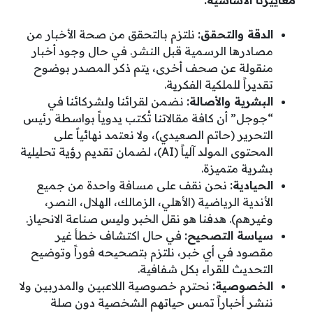
الدقة والتحقق:
نلتزم بالتحقق من صحة الأخبار من
مصادرها الرسمية قبل النشر. في حال وجود أخبار
منقولة عن صحف أخرى، يتم ذكر المصدر بوضوح
تقديراً للملكية الفكرية.
البشرية والأصالة:
نضمن لقرائنا ولشركائنا في
“جوجل” أن كافة مقالاتنا تُكتب يدوياً بواسطة رئيس
التحرير (حاتم الصعيدي)، ولا نعتمد نهائياً على
المحتوى المولد آلياً (AI)، لضمان تقديم رؤية تحليلية
بشرية متميزة.
الحيادية:
نحن نقف على مسافة واحدة من جميع
الأندية الرياضية (الأهلي، الزمالك، الهلال، النصر،
وغيرهم). هدفنا هو نقل الخبر وليس صناعة الانحياز.
سياسة التصحيح:
في حال اكتشاف خطأ غير
مقصود في أي خبر، نلتزم بتصحيحه فوراً وتوضيح
التحديث للقراء بكل شفافية.
الخصوصية:
نحترم خصوصية اللاعبين والمدربين ولا
ننشر أخباراً تمس حياتهم الشخصية دون صلة