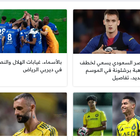
بالأسماء.. غيابات الهلال والن
صر السعودي يسعي لخطف
في ديربي الرياض
بة برشلونة في الموسم
ديد.. تفاصيل