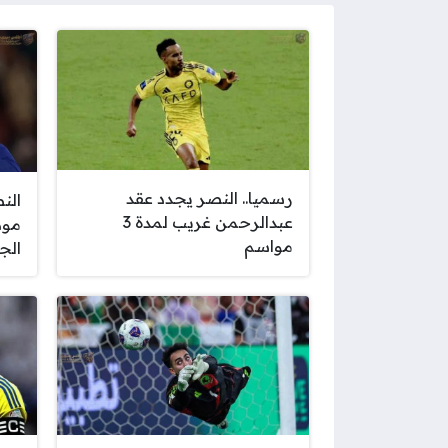
رسميا.. النصر يجدد عقد
الن
عبدالرحمن غريب لمدة 3
موه
مواسم
الج