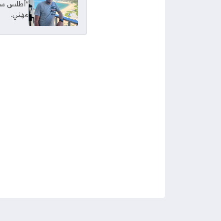
"أطلس سبور
مهني.