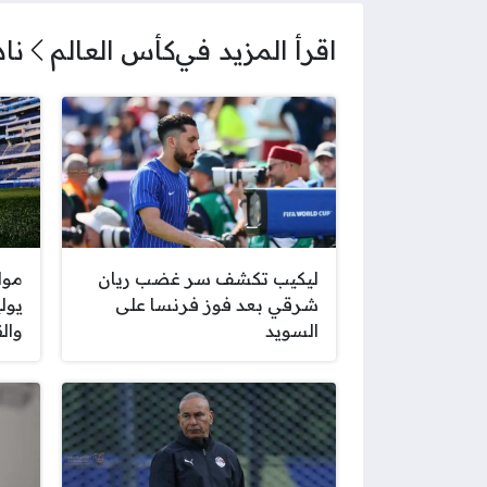
اقرأ المزيد في
كأس العالم
ناد
ليكيب تكشف سر غضب ريان
شرقي بعد فوز فرنسا على
السويد
والق