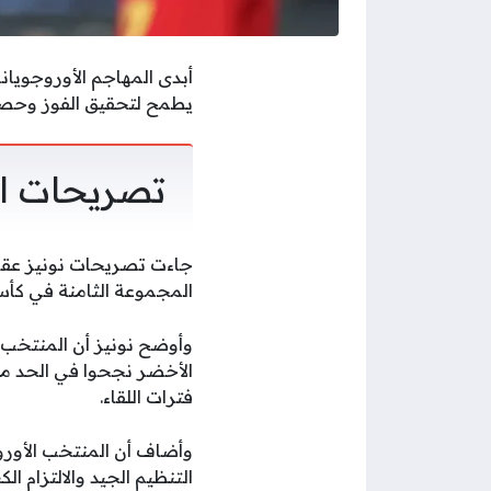
أبدى المهاجم الأوروجويان
يطمح لتحقيق الفوز وحصد ا
تصريحات ال
جاءت تصريحات نونيز عقب
المجموعة الثامنة في كأس العالم 2026، ليحصد كل منتخب نقطة في مس
وأوضح نونيز أن المنتخب ا
الأخضر نجحوا في الحد م
فترات اللقاء.
وأضاف أن المنتخب الأورو
التنظيم الجيد والالتزام ا