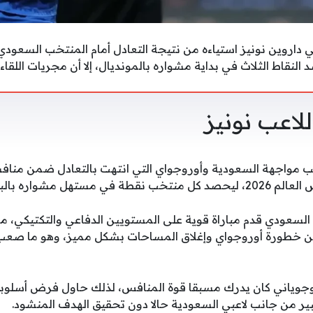
ي داروين نونيز استياءه من نتيجة التعادل أمام المنتخب السعودي
لنقاط الثلاث في بداية مشواره بالمونديال، إلا أن مجريات اللق
لاعب نونيز
 مواجهة السعودية وأوروجواي التي انتهت بالتعادل ضمن منافس
تهل مشواره بالبطولة.
لسعودي قدم مباراة قوية على المستويين الدفاعي والتكتيكي، مش
ن خطورة أوروجواي وإغلاق المساحات بشكل مميز، وهو ما صعب
جوياني كان يدرك مسبقا قوة المنافس، لذلك حاول فرض أسلوبه م
لكبير من جانب لاعبي السعودية حالا دون تحقيق الهدف المنشود.