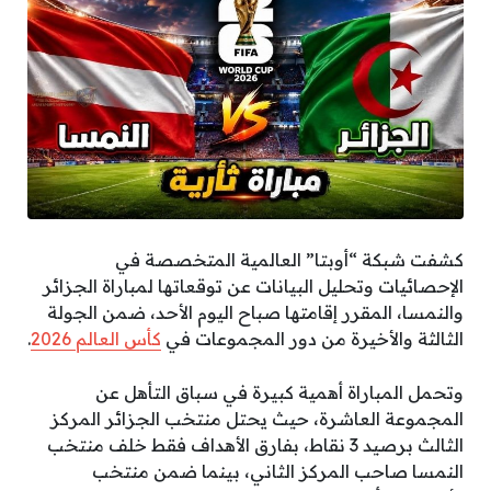
كشفت شبكة “أوبتا” العالمية المتخصصة في
الإحصائيات وتحليل البيانات عن توقعاتها لمباراة الجزائر
والنمسا، المقرر إقامتها صباح اليوم الأحد، ضمن الجولة
الثالثة والأخيرة من دور المجموعات في
كأس العالم 2026
.
وتحمل المباراة أهمية كبيرة في سباق التأهل عن
المجموعة العاشرة، حيث يحتل منتخب الجزائر المركز
الثالث برصيد 3 نقاط، بفارق الأهداف فقط خلف منتخب
النمسا صاحب المركز الثاني، بينما ضمن منتخب