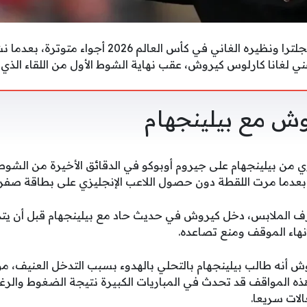
شهدت مواجهة منتخب إنجلترا ونظيره الغاني في كأس الع
فني لغانا كارلوس كيروش، عقب نهاية الشوط الأول من اللقاء الذي ا
ش مع بيلينجهام
 من بيلينجهام على جيروم أوبوكو في الدقائق الأخيرة من الشوط ال
 بعدما مرت اللقطة دون حصول اللاعب الإنجليزي على بطاقة صفرا
رف الملابس، دخل كيروش في حديث حاد مع بيلينجهام قبل أن يتد
إنهاء الموقف ومنع تصاعده.
 أنه طالب بيلينجهام بالتحلي بالهدوء بسبب التدخل العنيف، مؤك
 المواقف قد تحدث في المباريات الكبيرة نتيجة الضغوط والرغب
الات سريعا.