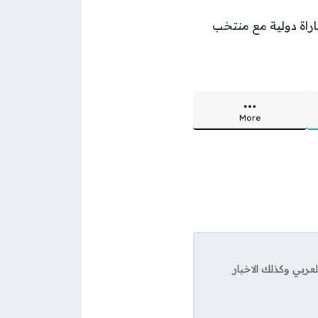
اصل بيلينجهام تحقيق الأرقام المميزة، بعدما أصبح أصغر لاعب يخوض 50 مباراة دولية مع منتخب
More
ربي وكذلك الاخبار