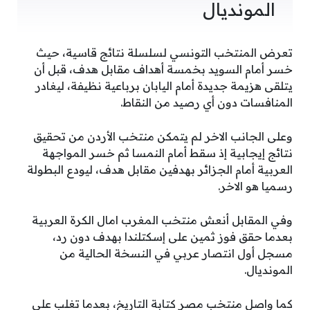
المونديال
تعرض المنتخب التونسي لسلسلة نتائج قاسية، حيث
خسر أمام السويد بخمسة أهداف مقابل هدف، قبل أن
يتلقى هزيمة جديدة أمام اليابان برباعية نظيفة، ليغادر
المنافسات دون أي رصيد من النقاط.
وعلى الجانب الاخر لم يتمكن منتخب الأردن من تحقيق
نتائج إيجابية إذ سقط أمام النمسا ثم خسر المواجهة
العربية أمام الجزائر بهدفين مقابل هدف، ليودع البطولة
رسميا هو الاخر.
وفي المقابل أنعش منتخب المغرب امال الكرة العربية
بعدما حقق فوز ثمين على إسكتلندا بهدف دون رد،
مسجل أول انتصار عربي في النسخة الحالية من
المونديال.
كما واصل منتخب مصر كتابة التاريخ، بعدما تغلب على