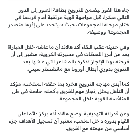
جاء هذا الفوز ليضمن للنرويج بطاقة العبور إلى الدور
التالي مبكرا، قبل مواجهة قوية مرتقبة أمام فرنسا في
ختام مرحلة المجموعات، حيث سيتحدد على إثرها متصدر
المجموعة ووصيفه.
وفي حديثه عقب اللقاء أكد هالاند أن ما عاشه خلال المباراة
يعد من أبرز اللحظات في مسيرته الكروية، مشير إلى أن
فرحته بهذا الإنجاز تذكره بالمشاعر التي عاشها بعد
التتويج بدوري أبطال أوروبا مع مانشستر سيتي.
كما أبدى مهاجم النرويج فخره بما حققه المنتخب، مؤكد
أن التأهل يمثل إنجاز مهم للفريق بأكمله، خاصة في ظل
المنافسة القوية داخل المجموعة.
وعن قدراته التهديفية اوضح هالاند أنه يركز دائما على
القيام بدوره داخل الملعب، معتبر أن تسجيل الأهداف جزء
أساسي من مهمته مع الفريق.