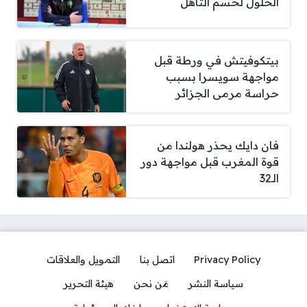
الحلول لحسم التأهل
بيتكوفيتش في ورطة قبل
مواجهة سويسرا بسبب
حراسة مرمى الجزائر
فان دايك يحذر هولندا من
قوة المغرب قبل مواجهة دور
الـ32
Privacy Policy
اتصل بنا
التمويل والعلاقات
سياسة النشر
مَن نحن
هيئة التحرير