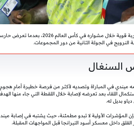
تلقى منتخب السنغال ضربة قوية خلال مشواره في ك
 النرويج في الجولة الثانية من دور المجموعات.
س السنغال
دمه ميندي في المباراة وتصديه لأكثر من فرصة خطيرة أمام هجوم 
كمال اللقاء بعد تعرضه لإصابة خلال اللقطة التي جاء منها الهدف
او بديل له.
المؤشرات الأولية لا تبدو مطمئنة، حيث يشتبه في إصابة ميند
ر القلق داخل معسكر أسود التيرانجا قبل المواجهات المقبلة.