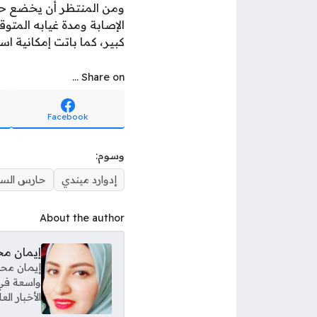
ومن المنتظر أن يخضع حا
الإصابة ومدة غيابه الم
كبير، كما باتت إمكانية اس
Share on ...
Facebook
وسوم:
إدوارد ميندي
حارس السن
About the author
إيمان م
إيمان محم
واسعة في 
الأخبار ال