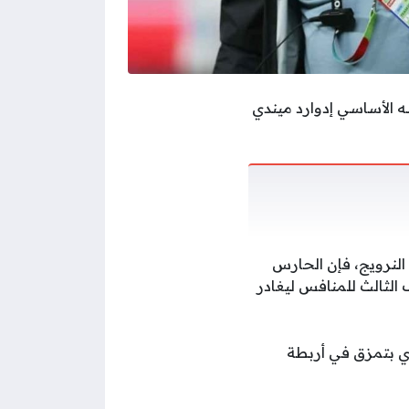
أس العالم 2026، بعدما تعرض حارسه الأساسي إدوارد ميندي
النرويج، فإن الحارس
 الثالث للمنافس ليغادر
ي بتمزق في أربطة