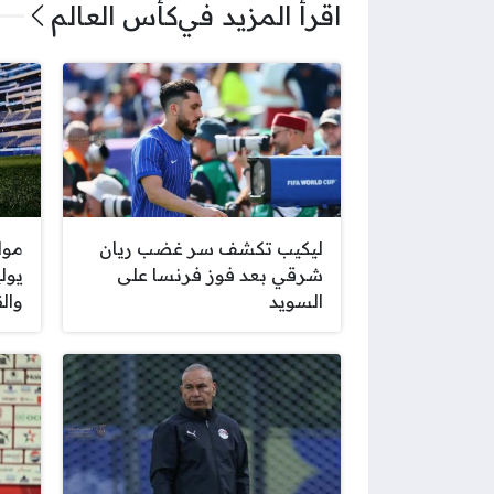
اقرأ المزيد في
كأس العالم
ليكيب تكشف سر غضب ريان
شرقي بعد فوز فرنسا على
السويد
والق