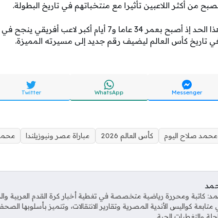
بح من أكثر اللاعبين تأثيرا مع منتخباتهم في تاريخ البطولة.
ولم تتوقف إنجازاته عند هذا الحد إذ أصبح بعمر 34 عاما و7 أيام 
في تاريخ كأس العالم ليضيف رقم جديد إلى مسيرته المميزة.
Twitter
WhatsApp
Messenger
 محمد صلاح اليوم
كأس العالم 2026
مباراة مصر ونيوزيلندا
محمد
حمد
د: كاتبة ومحررة رياضية متخصصة في تغطية أخبار كرة القدم العربية وال
متابعة كواليس الأندية المصرية وتقارير الانتقالات، وتتميز بأسلوبها الص
عاجلة والتغطيات الحية.