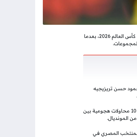
فرض محمد صلاح نفسه نجما للمواجهة التي جمعت منتخب مصر بنظيره النيوزيلندي في كأس العالم 2026، بعدما
المجموعات.
الدقيقة 67 قبل أن يعود ويمنح محمود حسن تريزيجيه
ووفقا للأرقام الإحصائية قدم صلاح واحدة من أفضل مبارياته في البطولة، بعدما شارك في 10 محاولات هجومية بين
من المونديال.
 التاريخية، بعدما ساهم في 5 أهداف من أصل 7 سجلها المنتخب المصري في