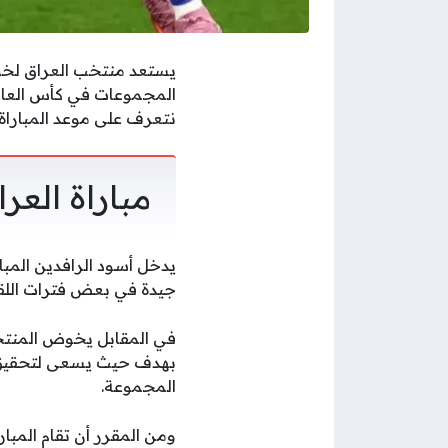
يستعد منتخب العراق لخو
نتعرف على موعد المباراة و
مباراة العر
يدخل أسود الرافدين المبا
جيدة في بعض فترات اللقاء،
في المقابل يخوض المنتخب
بهدف حيث يسعى لتحقيق ا
المجموعة.