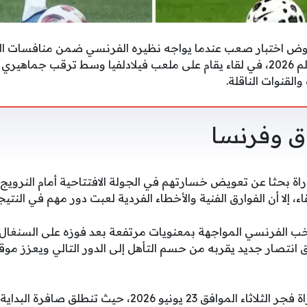
ض اختبار صعب عندما يواجه نظيره الفرنسي ضمن منافسات الجو
المجموعات في كأس العالم 2026، في لقاء يقام على ملعب فيلادلفيا وسط ترقب
القنوات الناقلة.
اق وفرنسا
راة بحثا عن تعويض خسارتهم في الجولة الافتتاحية أمام النرويج
 إلا أن الفوارق الفنية والأخطاء الفردية لعبت دور مهم في النتيجة
 الفرنسي المواجهة بمعنويات مرتفعة بعد فوزه على السنغال ب
نتصار جديد يقربه من حسم التأهل إلى الدور التالي ويعزز مو
ومن المقرر أن تقام المباراة فجر الثلاثاء الموافق 23 يونيو 