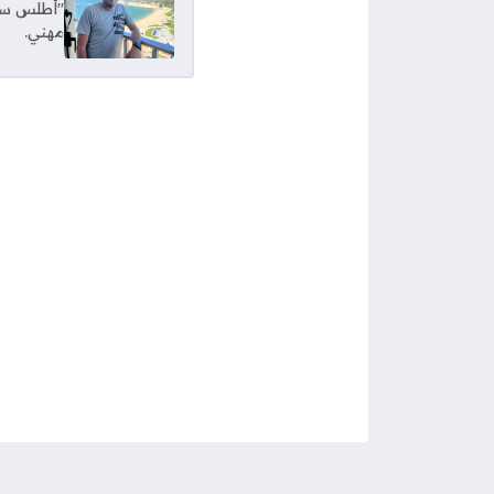
"أطلس سبور
مهني.