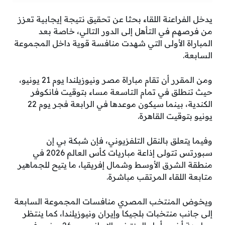
يدخل الفراعنة اللقاء بحثا عن تحقيق نتيجة إيجابية تعزز
من فرصهم في التأهل إلى الدور التالي، خاصة بعد
المباراة الأولى التي شهدت منافسة قوية داخل المجموعة
السابعة.
ومن المقرر أن تقام مباراة مصر ونيوزيلندا يوم 21 يونيو،
حيث تنطلق في تمام التاسعة مساء بتوقيت فانكوفر
الكندية، بينما سيكون موعدها في الرابعة فجر يوم 22
يونيو بتوقيت القاهرة.
وفيما يتعلق بالنقل التلفزيوني، فإن شبكة بي إن
سبورتس تتولى إذاعة مباريات كأس العالم 2026 في
منطقة الشرق الأوسط وشمال إفريقيا، ما يتيح للجماهير
متابعة اللقاء المرتقب مباشرة.
ويخوض المنتخب المصري منافسات المجموعة السابعة
إلى جانب منتخبات بلجيكا وإيران ونيوزيلندا، كما ينتظر