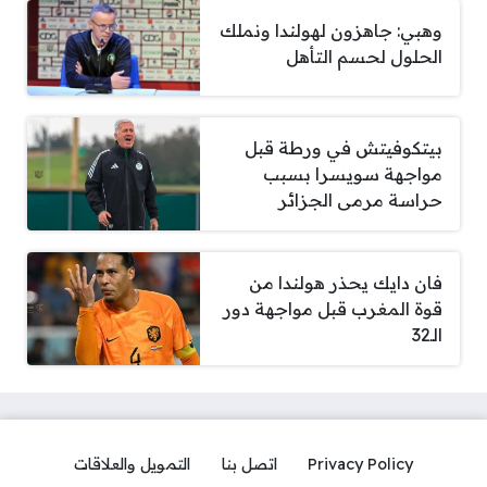
وهبي: جاهزون لهولندا ونملك
الحلول لحسم التأهل
بيتكوفيتش في ورطة قبل
مواجهة سويسرا بسبب
حراسة مرمى الجزائر
فان دايك يحذر هولندا من
قوة المغرب قبل مواجهة دور
الـ32
Privacy Policy
اتصل بنا
التمويل والعلاقات