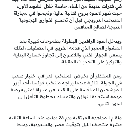
في فترات عديدة من اللقاء، خاصة خلال الشوط الأول،
حيث ظهر لاعبوه بروح قتالية عالية ونجحوا في مجاراة
المنتخب النرويجي قبل أن تحسم الفوارق الهجومية
النتيجة لصالح المنافس.
ويدخل أسود الرافدين البطولة بطموحات كبيرة بعد
المشوار المميز الذي قدمه الفريق في التصفيات، لذلك
يسعى الجهاز الفني واللاعبون إلى تجاوز خسارة البداية
والتركيز على التحديات المقبلة.
ومن المنتظر أن يخوض المنتخب العراقي اختبار صعب
في الجولة الثانية عندما يواجه منتخب فرنسا، أحد أبرز
المرشحين للمنافسة على اللقب، في مباراة تمثل فرصة
مهمة لاستعادة التوازن والتمسك بحظوظ التأهل إلى
الدور التالي.
وتقام المواجهة المرتقبة يوم 23 يونيو، عند الساعة الثانية
عشرة منتصف الليل بتوقيت مصر والسعودية، وسط