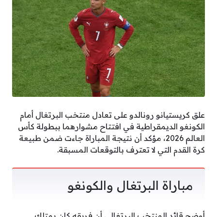
علق كريستيانو رونالدو على تعادل منتخب البرتغال أمام
الكونغو الديمقراطية في افتتاح مشوارهما ببطولة كأس
العالم 2026، مؤكد أن نتيجة المباراة جاءت ضمن طبيعة
كرة القدم التي لا تعترف بالتوقعات المسبقة.
مباراة البرتغال والكونغو
أوضح قائد المنتخب البرتغالي أن فريقه كان يمتلك