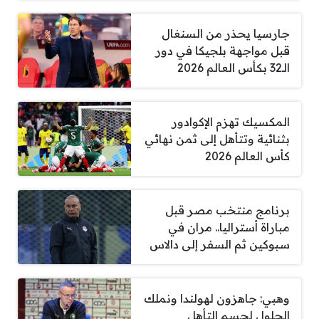
جارسيا يحذر من السنغال
قبل مواجهة بلجيكا في دور
الـ32 بكأس العالم 2026
المكسيك تهزم الإكوادور
بثنائية وتتأهل إلى ثمن نهائي
كأس العالم 2026
برنامج منتخب مصر قبل
مباراة أستراليا.. مران في
سبوكين ثم السفر إلى دالاس
وهبي: جاهزون لهولندا ونملك
الحلول لحسم التأهل