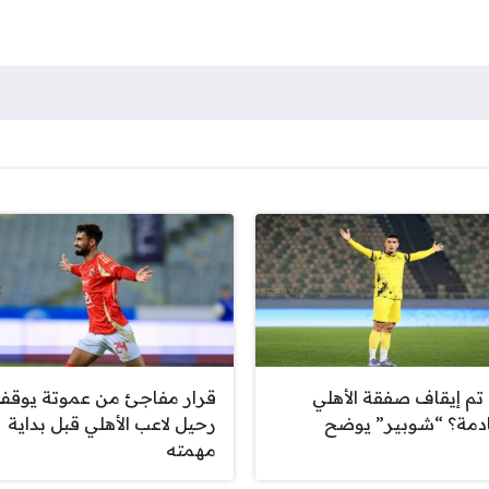
تم إيقاف صفقة الأهلي
قرار مفاجئ من عموتة يوقف
ادمة؟ “شوبير” يوضح
رحيل لاعب الأهلي قبل بداية
مهمته