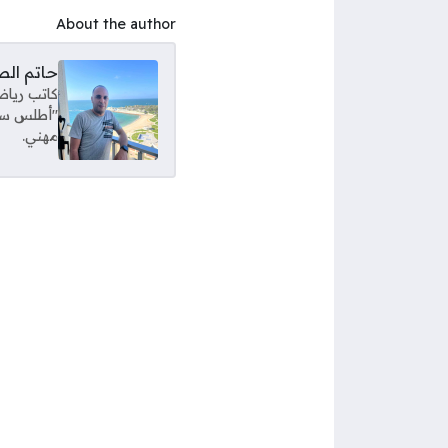
About the author
حاتم ال
كاتب رياض
"أطلس سبور
مهني.