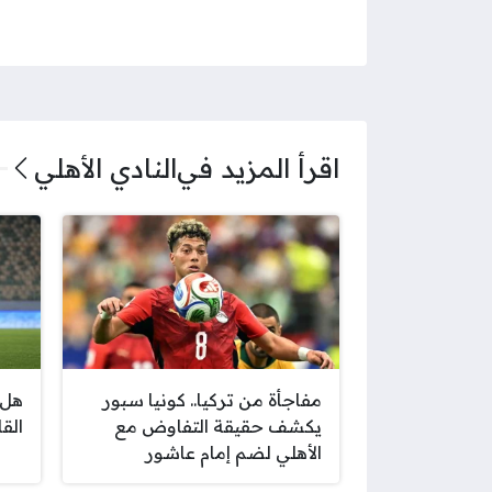
اقرأ المزيد في
النادي الأهلي
مفاجأة من تركيا.. كونيا سبور
هل 
يكشف حقيقة التفاوض مع
الق
الأهلي لضم إمام عاشور