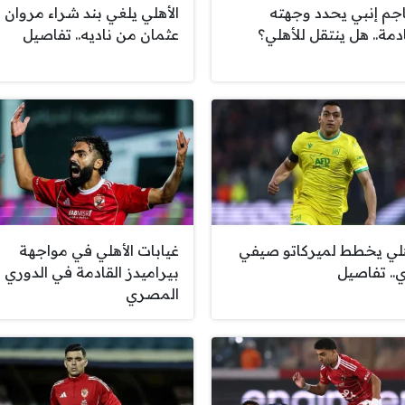
جم إنبي يحدد وجهته
الأهلي يلغي بند شراء مروان
دمة.. هل ينتقل للأهلي؟
عثمان من ناديه.. تفاصيل
هلي يخطط لميركاتو صيفي
غيابات الأهلي في مواجهة
ي.. تفاصيل
بيراميدز القادمة في الدوري
المصري