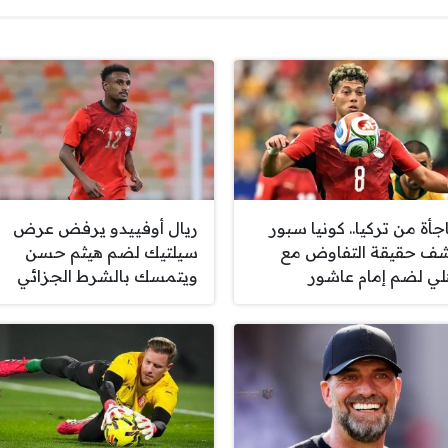
جأة من تركيا.. كونيا سبور
ريال أوفييدو يرفض عرض
ف حقيقة التفاوض مع
سيلتيك لضم هيثم حسن
هلي لضم إمام عاشور
ويتمسك بالشرط الجزائي