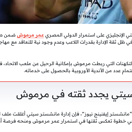
ي الإنجليزي على استمرار الدولي المصري
عمر مرموش
ضمن صف
نتقالات الصيفية 2026، في ظل ثقة الإدارة بقدرات اللاعب وعدم وجود نية للتعاقد م
 التكهنات التي ربطت مرموش بإمكانية الرحيل عن ملعب الاتحاد، 
ام عدد من الأندية الأوروبية بالحصول على خدماته.
يتي يجدد ثقته في مرموش
انشستر إيفنينج نيوز”، فإن إدارة مانشستر سيتي أغلقت ملف ا
 في خطوة تعكس ثقتها في استمرار عمر مرموش ومنحه فرصة أكب