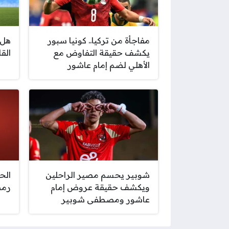
مفاجأة من تركيا.. كونيا سبور
هل 
يكشف حقيقة التفاوض مع
الق
الأهلي لضم إمام عاشور
شوبير يحسم مصير الراحلين
الح
ويكشف حقيقة عروض إمام
رمض
عاشور ومصطفى شوبير