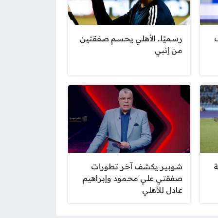
رسميًا.. الأهلي يحسم صفقتين
من إنبي
ة
شوبير يكشف آخر تطورات
صفقتي علي محمود وإبراهيم
عادل للأهلي