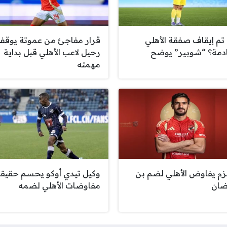
تم إيقاف صفقة الأهلي
قرار مفاجئ من عموتة يوقف
ادمة؟ “شوبير” يوضح
رحيل لاعب الأهلي قبل بداية
مهمته
زم يفاوض الأهلي لضم بن
وكيل تيدي أوكو يحسم حقيق
ان
مفاوضات الأهلي لضمه