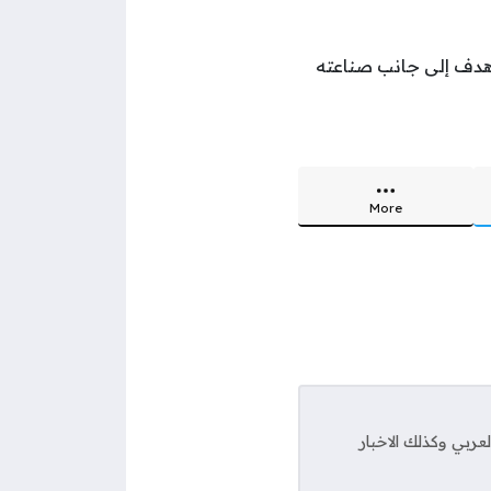
 ألفاريز سجل مميز مع الفريق الإسباني، إذ شارك في 106 مباريات، سجل خلالها 49 هدف إلى جانب صناعته
More
ربي وكذلك الاخبار