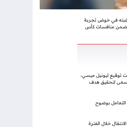
 رغبته في خوض تجربة
سا ضمن منافسات كأس
لت توقيع ليونيل ميسي،
 يسعى لتحقيق هدف
 التعامل بوضوح
انتقال خلال الفترة