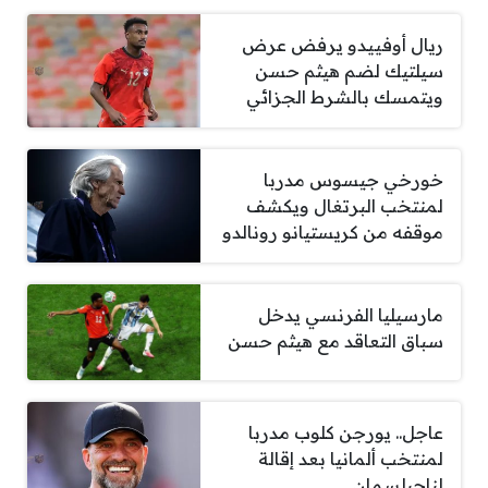
ريال أوفييدو يرفض عرض
سيلتيك لضم هيثم حسن
ويتمسك بالشرط الجزائي
خورخي جيسوس مدربا
لمنتخب البرتغال ويكشف
موقفه من كريستيانو رونالدو
مارسيليا الفرنسي يدخل
سباق التعاقد مع هيثم حسن
عاجل.. يورجن كلوب مدربا
لمنتخب ألمانيا بعد إقالة
لناجيلسمان