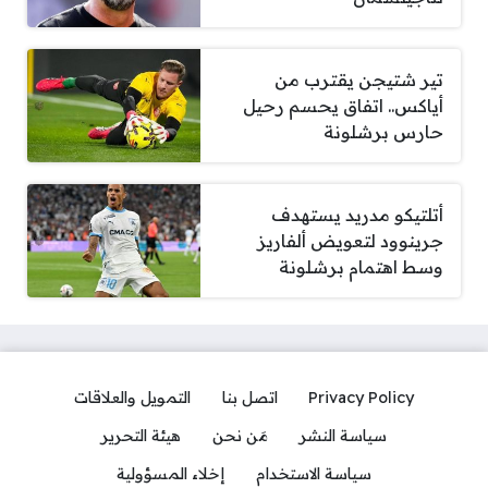
تير شتيجن يقترب من
أياكس.. اتفاق يحسم رحيل
حارس برشلونة
أتلتيكو مدريد يستهدف
جرينوود لتعويض ألفاريز
وسط اهتمام برشلونة
Privacy Policy
اتصل بنا
التمويل والعلاقات
سياسة النشر
مَن نحن
هيئة التحرير
سياسة الاستخدام
إخلاء المسؤولية