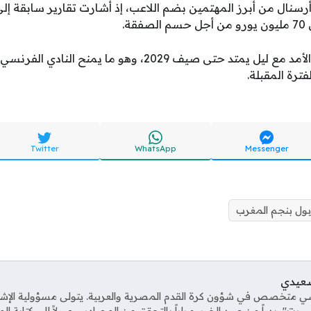
رسنال من أبرز المهتمين بضم اللاعب، إذ أشارت تقارير سابقة إلى 
ة.
ويملك بوعدي عقد طويل الأمد مع ليل يمتد حتى صيف 2029، وهو م
ترة المقبلة.
Twitter
WhatsApp
Messenger
بول بنجم المغرب
صعيدي
ي متخصص في شؤون كرة القدم المصرية والعربية. يتولى مسؤولية الإش