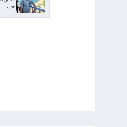
"أطلس سبور
مهني.