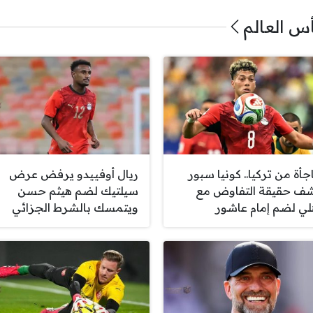
س العالم
جأة من تركيا.. كونيا سبور
ريال أوفييدو يرفض عرض
ف حقيقة التفاوض مع
سيلتيك لضم هيثم حسن
هلي لضم إمام عاشور
ويتمسك بالشرط الجزائي