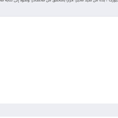
ت"، بدءاً من صيد الخبر، مراراً بالتحقق من المصادر، وصولاً إلى كتابة ال