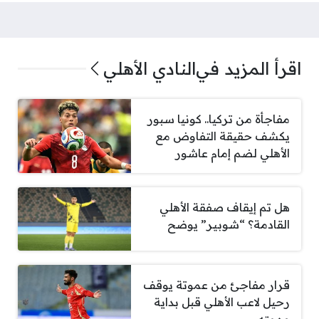
اقرأ المزيد في
النادي الأهلي
مفاجأة من تركيا.. كونيا سبور
يكشف حقيقة التفاوض مع
الأهلي لضم إمام عاشور
هل تم إيقاف صفقة الأهلي
القادمة؟ “شوبير” يوضح
قرار مفاجئ من عموتة يوقف
رحيل لاعب الأهلي قبل بداية
مهمته