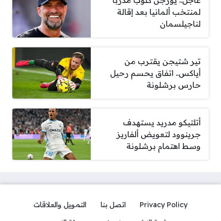
عاجل.. يورجن كلوب مدربا
لمنتخب ألمانيا بعد إقالة
لناجيلسمان
تير شتيجن يقترب من
أياكس.. اتفاق يحسم رحيل
حارس برشلونة
أتلتيكو مدريد يستهدف
جرينوود لتعويض ألفاريز
وسط اهتمام برشلونة
Privacy Policy
اتصل بنا
التمويل والعلاقات