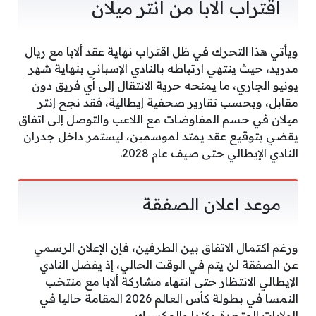
اقتراب الابا من انتر ميلان
ويأتي هذا التحرك في ظل اقتراب نهاية عقد ألابا مع ريال
مدريد، حيث ينتهي ارتباطه بالنادي الإسباني بنهاية شهر
يونيو الجاري، ما يمنحه حرية الانتقال إلى أي فريق دون
مقابل، وبحسب تقارير صحفية إيطالية، فقد نجح إنتر
ميلان في حسم المفاوضات مع اللاعب والتوصل إلى اتفاق
يقضي بتوقيع عقد يمتد لموسمين، ليستمر داخل جدران
النادي الإيطالي حتى صيف عام 2028.
موعد اعلان الصفقة
ورغم اكتمال الاتفاق بين الطرفين، فإن الإعلان الرسمي
عن الصفقة لن يتم في الوقت الحالي، إذ يفضل النادي
الإيطالي الانتظار حتى انتهاء مشاركة ألابا مع منتخب
النمسا في بطولة كأس العالم 2026 المقامة حاليا في
الولايات المتحدة وكندا والمكسيك.