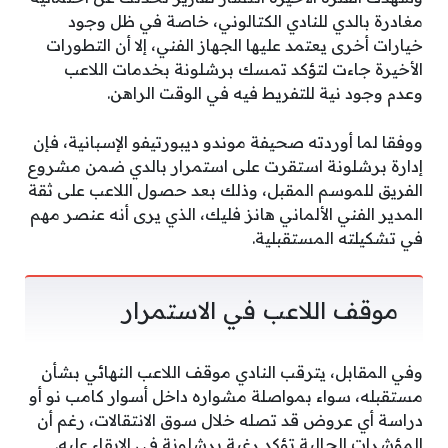
مغادرة بالدي للنادي الكتالوني، خاصة في ظل وجود
خيارات أخرى يعتمد عليها الجهاز الفني، إلا أن التطورات
الأخيرة جاءت لتؤكد تمسك برشلونة بخدمات اللاعب
وعدم وجود نية للتفريط فيه في الوقت الراهن.
ووفقا لما أوردته صحيفة موندو ديبورتيفو الإسبانية، فإن
إدارة برشلونة استقرت على استمرار بالدي ضمن مشروع
الفريق للموسم المقبل، وذلك بعد حصول اللاعب على ثقة
المدير الفني الألماني هانز فليك، الذي يرى أنه عنصر مهم
في تشكيلته المستقبلية.
موقف اللاعب في الاستمرار
وفي المقابل، يترقب النادي موقف اللاعب النهائي بشأن
مستقبله، سواء بمواصلة مشواره داخل أسوار كامب نو أو
دراسة أي عروض قد تصله خلال سوق الانتقالات، رغم أن
المؤشرات الحالية تؤكد رغبة برشلونة في الإبقاء عليه.