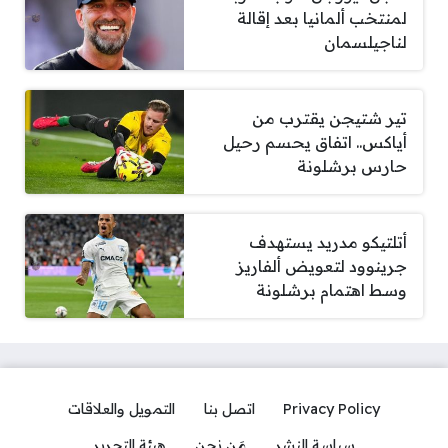
لمنتخب ألمانيا بعد إقالة
لناجيلسمان
تير شتيجن يقترب من
أياكس.. اتفاق يحسم رحيل
حارس برشلونة
أتلتيكو مدريد يستهدف
جرينوود لتعويض ألفاريز
وسط اهتمام برشلونة
Privacy Policy
اتصل بنا
التمويل والعلاقات
سياسة النشر
مَن نحن
هيئة التحرير