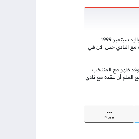
وعن اللاعب فهو حارس مرمي مصري من اللاعبين الصاعدين في الوقت الحالي، وهو من مواليد سبتمبر 1999
يث شارك مع النادي حتى الآن في
 نادي القناة، حيث انتقل إليهم في يوليو 2024 الماضي، وقد ظهر مع المنتخب
 العلم أن عقده مع نادي
More