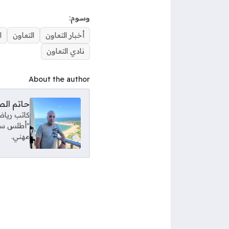
وسوم:
أخبار التعاون
التعاون
ا
نادي التعاون
About the author
حاتم ال
كاتب رياض
"أطلس سبور
مهني.