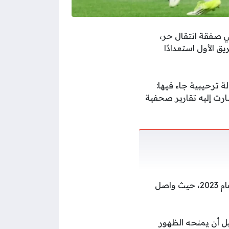
ي صفقة انتقال حر،
 الأول استعدادًا
 ترحيبية جاء فيها:
شارت إليه تقارير صحفية
بدأ محمد الصاعدي (21 عامًا) مسيرته في الفئات السنية بنادي أُحد، قبل انتقاله إلى الحزم عام 2023، حيث واصل
ل أن يمنحه الظهور