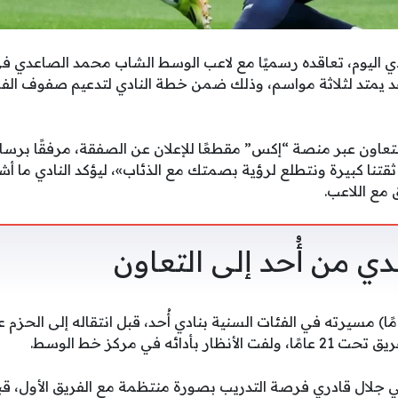
دي اليوم، تعاقده رسميًا مع لاعب الوسط الشاب محمد الصاعدي ف
قد يمتد لثلاثة مواسم، وذلك ضمن خطة النادي لتدعيم صفوف الفريق
اون عبر منصة “إكس” مقطعًا للإعلان عن الصفقة، مرفقًا برسالة
 ثقتنا كبيرة ونتطلع لرؤية بصمتك مع الذئاب»، ليؤكد النادي ما أ
مع اللاعب.
ي من أُحد إلى التعاون
دائه في مركز خط الوسط.
 جلال قادري فرصة التدريب بصورة منتظمة مع الفريق الأول، قب