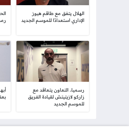
الهلال يتفق مع طاقم هيوز
الح
الإداري استعدادًا للموسم الجديد
رمض
رسميا.. التعاون يتعاقد مع
أبها
زاركو لازيتيتش لقيادة الفريق
بعق
للموسم الجديد